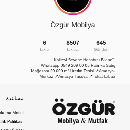
Özgür Mobilya
6
8507
645
takip
takipçi
Gönderi
"Kaliteyi Sevene Hesabını Bilene"
Whatsapp:0549 209 00 05 Fabrika Satış
Mağazası 20.000 m² Üretim Tesisi 📍Amasya-
Merkez 📍Amasya-Taşova 📍Tokat-Erbaa
مساعدة
latma Metini
lilik Politikası