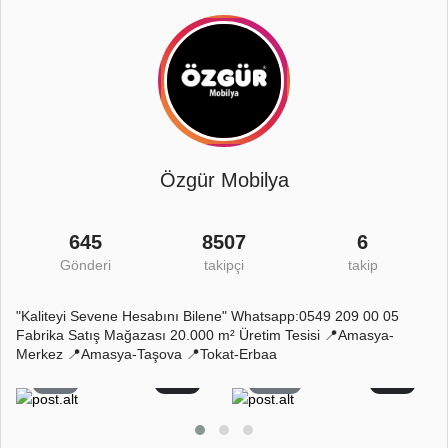
Özgür Mobilya
645
8507
6
Gönderi
takipçi
takip
"Kaliteyi Sevene Hesabını Bilene" Whatsapp:0549 209 00 05
Fabrika Satış Mağazası 20.000 m² Üretim Tesisi 📍Amasya-
Merkez 📍Amasya-Taşova 📍Tokat-Erbaa
1
0
63
0